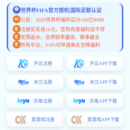
手机App
网页版
葡超主席祝贺波尔图夺得第31座冠
军特别致敬博阿斯主席
2026-06-11 23:44
19 次阅读
首页
/
体育资讯
在葡萄牙足球界，波尔图俱乐部再一次展现了其强大