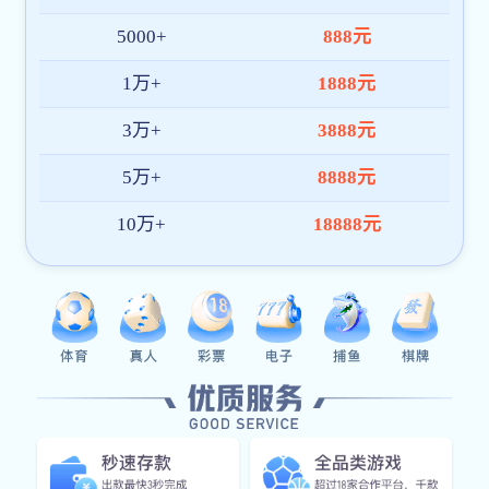
这座冠军不仅是对球队实力的认可，也体现了教练团
队和球员们辛勤付出的结果。从赛季开始到结束，球
队在战术安排上高效运作，球员们默契配合，使得各
项比赛均有优异表现。
此外，波尔图对于年轻球员的培养也功不可没。通过
青训系统，他们不断输送新鲜血液，为球队注入活
力，同时也为国家队提供了优秀的后备力量。这种可
持续发展的模式，使得波尔图能够长时间保持竞争
力。
2、博阿斯主席的贡献与影响
作为前任主席，博阿斯对波尔图的发展做出了巨大贡
献。在他的领导下，波尔图不仅赢得了多个重要奖
杯，还建立起了一套完善的管理机制。他深知足球不