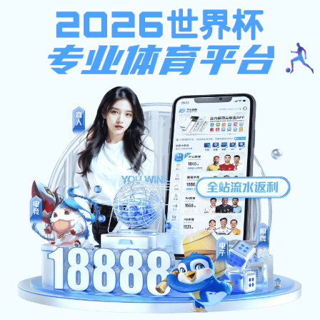
注册入口
hth网页版登录
APP与网页版
入口｜畅享全球体育赛事与数
据服务
欢迎访问
hth网页版登录
，提供全面覆盖足球、
篮球、电竞等项目的赛事资讯与数据内容， 支
持
APP下载
与
网页使用
，每日同步更新千场比
赛，聚焦热门体育内容， 助您轻松获取赛事动
态，掌握比赛节奏。