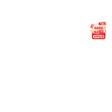
们期待看到更多像博阿斯这样具有远见卓识的人物，
为葡萄牙足球书写新的篇章！
上一篇：
上一篇:很抱歉没有了
下一篇：
解局克洛普精神接班人伊劳拉能否
相关推荐文章