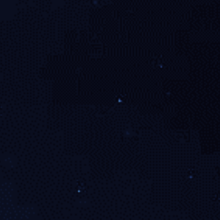
皇马与科纳特达成初步协议后续谈