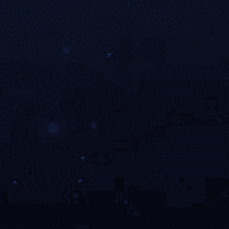
南德斯阿森
中场费尔南德斯的追逐成为了众人...
联系我们
快速导航
州市城关区东岗西路804号
App下载
关于我们
upport@westmovez.com
隐私政策
用户协议
网站地图