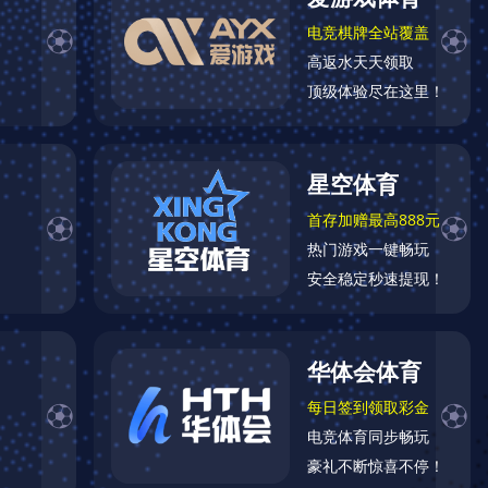
首页
/
体育资讯
尔城主帅对南安普顿间谍门事件的看法，以
，二是与公众形象的关系，三是对战术安排
们深入探讨。
力的重要性。然而，当这样的丑闻曝光后，
否能够保护他们不受外界干扰。