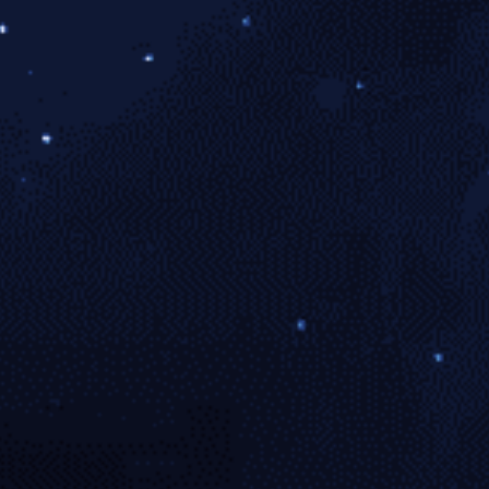
比利时世界杯26人名单公布丁丁领…
相关推荐文章
巴黎俱乐部积极追求阿克利乌
近年来，足球转会市场的动态不断变
2026-08-01
皇马与科纳特达成初步协议后
近期，西班牙足球豪门皇家马德里与
2026-06-19
杰威廉姆斯精彩演绎雷霆防守
在当今的篮球赛场上，个人能力与团
2026-07-13