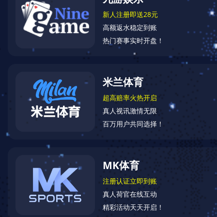
赫尔城主帅谈南安普顿间谍门
2026-06-18 03:04
25 次阅读
在足球界，间谍门事件时常引发热议，尤
及这一事件对球队产生的负面影响与附带
的干扰，以及四是球员心理状态的变化。
1、球队士气的打击
南安普顿间谍门事件无疑给赫尔城带来了
队员们很难不受到情绪上的影响。许多球