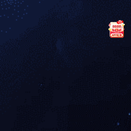
我们的能力与价值。我相信，只要我们能够
部署受阻以及球员心理状态变化等问题。面
定目标前进。
einforcing team cohesion. 只有通过团结一致，
下一篇：