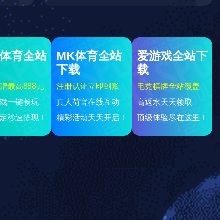
时期，我们需要的是全队上下齐心协力，而
专注于比赛本身。
调整心态，那么未来几场比赛可能会遭遇更
闻，它还直接损害了赫尔城在媒体和公众眼
。
丝解释并恢复信任显得尤为重要。我努力通
考虑与俱乐部合作的意愿，这无疑将进一步