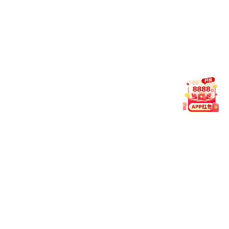
光之下！
总之，有效沟通、科学恢复以及全体成员间团结合作
构成了成功不可或缺的一部分。当所有人共同努力，
为实现最终目标奋斗时，我们才会看到真正精彩纷呈
的一幕，也希望看到一个更加完美版本的詹姆斯·哈登
站上篮球舞台中心，引领球队走向胜利！
上一篇：
杨毅分析勇士未来称夺冠窗口已关…
下一篇：
小白谈季后赛失利感受认为成功赛