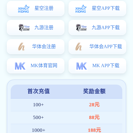
本篇文章将围绕“米体报道坎比亚索在斯帕莱蒂麾下受
重视但尤文表现起伏巴萨有意引进”这一话题展开深入
探讨。首先，我们将分析坎比亚索在斯帕莱蒂的战术
体系中所扮演的重要角色，以及他如何受到教练的重
视。接着，将讨论尤文图斯近期的表现波动及其对球
队未来发展的影响。同时，我们还会关注巴塞罗那为
何对坎比亚索产生兴趣，并探讨这笔潜在转会可能带
来的变化。最后，结合上述内容，对整个事件进行总
结归纳。
1、坎比亚索在斯帕莱蒂麾下的重要
性
坎比亚索作为一名技术全面的中场球员，在斯帕莱蒂
的战术体系中扮演了至关重要的角色。他不仅具备出
色的传球能力，还能通过积极跑动为球队提供支持。