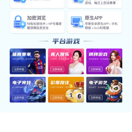
近年来，尤文图斯面临着不少挑战，其整体表现时常
呈现起伏状态。这种不稳定性主要源于多方面因素，
包括伤病、战术选择以及球员状态等。例如，在某些
关键比赛中，球队未能发挥出预期水平，导致积分榜
位置下滑。
另外，尤文管理层也在不断寻求改变，以提升球队竞
争力。然而，这些变革往往需要时间来适应，而球队
内部的不和谐因素也让这些努力难以见效。随着赛季
进程推进，球迷们对球队未来发展感到越来越担忧。
尤文图斯目前迫切需要找到一位能够稳定发挥且具备
领导能力的核心球员，而这一点与坎比亚索形成鲜明
对比。若能成功引入这位年轻才俊，很可能为团队注
入新的活力，从而逆转当前的不利局面。