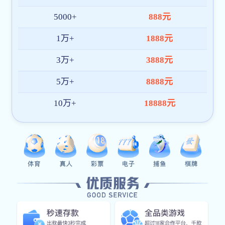
这使得他成为球队攻守转换中的关键环节，有效地连
接了防线与前锋线。
此外，斯帕莱蒂对于坎比亚索的信任也使得他能够在
比赛中更加放松地发挥自己的水平。这种信任关系促
使坎比亚索不断提升个人表现，并逐渐成为球队不可
或缺的一部分。在过去的几场比赛中，他的表现都得
到了媒体和球迷的一致认可。
与此同时，斯帕莱蒂也非常清楚如何根据对手调整战
术，而坎比亚索灵活多变的风格正好契合这种需求。
因此，不仅是技术层面，心理层面的适应性也是造成
他受到重视的重要原因。
2、尤文图斯表现起伏分析