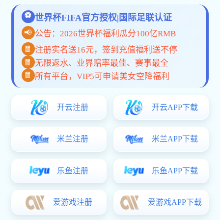
手机App
网页版
米体报道坎比亚索在斯帕莱蒂麾下
受重视但尤文表现起伏巴萨有意引
进
2026-06-20 02:55
22 次阅读
首页
/
体育资讯